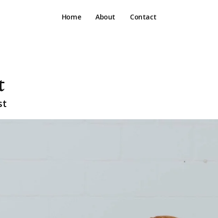
Home
About
Contact
t
st