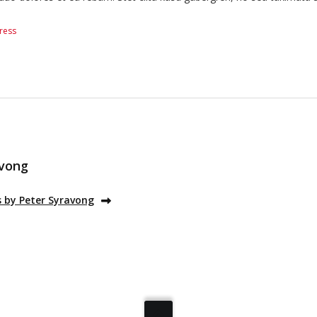
ress
avong
s by Peter Syravong